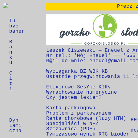
Precz 
Tu
Gorzko_i_Słodko
był
baner
380 na 100 góra
B
a
Leszek Ciszewski
 — Eneuel z Ar
n
Nr tel.: 'Mój Eneuel' == '
665
k
M@il do mnie: 
eneuel@gmail.co
u
Wyciągarka BZ WBK KB
C
O
st
at
nie
 prze
gwintowa
nia 11
 l
i
t
Elixirowe SesYje KIRy
i
Wyrachowanie numeryczne
Czy jestem lekiem?
Karta parkingowa
Problem z parkowaniem
Renta chorobowa 
(
luzy HTM
HH
HH
HH
Dyn
Specjaliści w NFZ
  
Lami
Szczawnica 
(
PDF
de
czna
Tymczasowo wynik RTG bioder
  